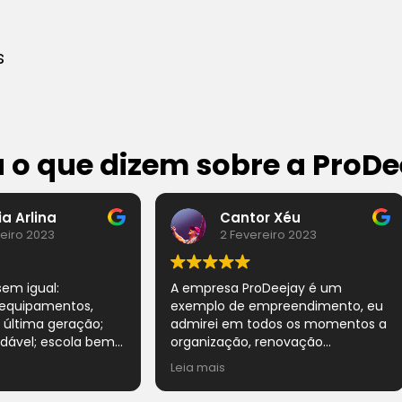
s
a o que dizem sobre a ProDe
Cantor Xéu
Wanderson C
2 Fevereiro 2023
6 Dezembro 202
 empresa ProDeejay é um
O melhor que temos em 
xemplo de empreendimento, eu
❤️🫶🏻🫶🏻🫶🏻🫶🏻🫶🏻🫶
dmirei em todos os momentos a
gratidão ❤️
rganização, renovação
onstante do parque de
ia mais
quipamentos e a aprendizagem
ocada na preparação do artista