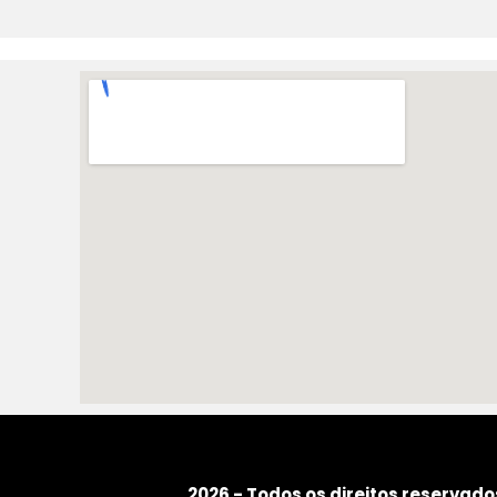
Holanda) tem uma didática
p
incrível e os ensinamentos fazem
tr
toda a diferença na hora de tocar.
j
Feito para todos os níveis de
cu
conhecimento em discotecagem,
dos leigos que estão começando
agora, até quem já toca há muito
tempo.
Amei o curso e recomendo
demais!
Próximo passo agora é fazer o
curso de produção :D
Obrigada ProDeejay e obrigada
Ronaldo!
2026 - Todos os direitos reservado