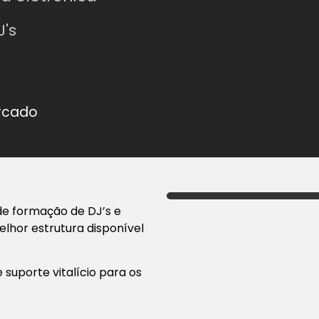
's
rcado
de formação de DJ’s e
lhor estrutura disponível
suporte vitalício para os